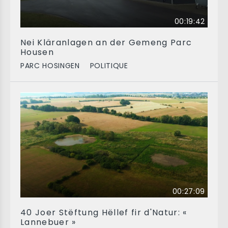
00:19:42
Nei Kläranlagen an der Gemeng Parc
Housen
PARC HOSINGEN
POLITIQUE
00:27:09
40 Joer Stëftung Hëllef fir d'Natur: «
Lannebuer »