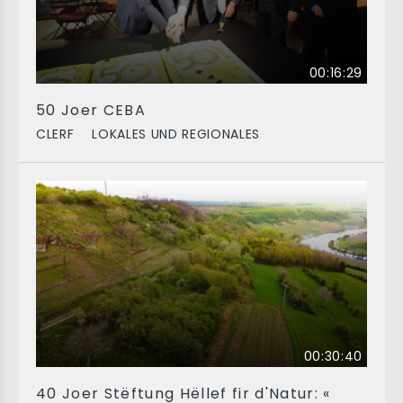
00:16:29
50 Joer CEBA
CLERF
LOKALES UND REGIONALES
00:30:40
40 Joer Stëftung Hëllef fir d'Natur: «