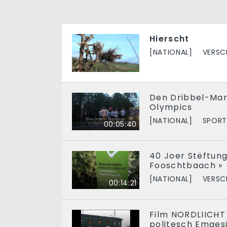
Hierscht
[NATIONAL]
VERSC
Den Dribbel-Mar
Olympics
[NATIONAL]
SPOR
00:05:40
40 Joer Stëftung 
Fooschtbaach »
[NATIONAL]
VERSC
00:14:21
Film NORDLIICHT 
politesch Emgesi