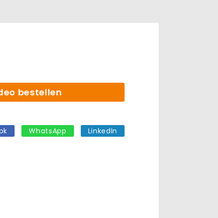
deo bestellen
ok
WhatsApp
LinkedIn