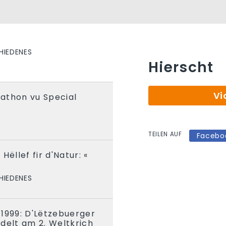
HIEDENES
Hierscht
Vi
athon vu Special
T
TEILEN AUF
Facebo
Hëllef fir d'Natur: «
HIEDENES
1999: D'Lëtzebuerger
delt am 2. Weltkrich