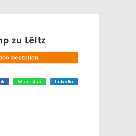
p zu Lëltz
deo bestellen
ok
WhatsApp
LinkedIn