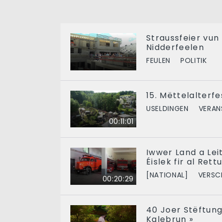
Straussfeier vun
Nidderfeelen
FEULEN
POLITIK
15. Mëttelalterf
USELDINGEN
VERAN
00:11:01
Iwwer Land a Le
Éislek fir al Ret
[NATIONAL]
VERSC
00:20:29
40 Joer Stëftung 
Kalebrun »