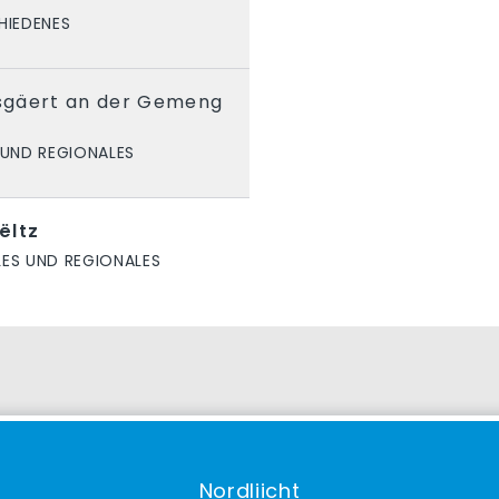
HIEDENES
sgäert an der Gemeng
 UND REGIONALES
ëltz
LES UND REGIONALES
Nordliicht