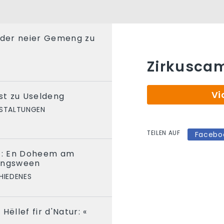
 der neier Gemeng zu
Zirkuscam
Vi
est zu Useldeng
STALTUNGEN
TEILEN AUF
Facebo
it: En Doheem am
tungsween
HIEDENES
Hëllef fir d'Natur: «