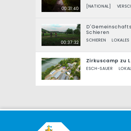
[NATIONAL]
VERSC
00:31:40
D'Gemeinschaft
Schieren
SCHIEREN
LOKALES
00:37:32
Zirkuscamp zu L
ESCH-SAUER
LOKA