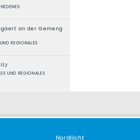
HIEDENES
sgäert an der Gemeng
 UND REGIONALES
ltz
LES UND REGIONALES
Nordliicht