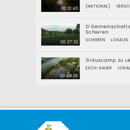
[NATIONAL]
VERSC
00:31:40
D'Gemeinschaft
Schieren
SCHIEREN
LOKALES
00:37:32
Zirkuscamp zu Lë
ESCH-SAUER
LOKA
00:49:05