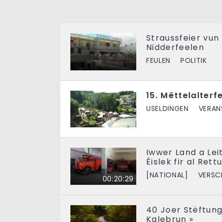
Straussfeier vun
Nidderfeelen
FEULEN
POLITIK
15. Mëttelalterf
USELDINGEN
VERAN
Iwwer Land a Le
Éislek fir al Ret
[NATIONAL]
VERSC
00:20:29
40 Joer Stëftung 
Kalebrun »