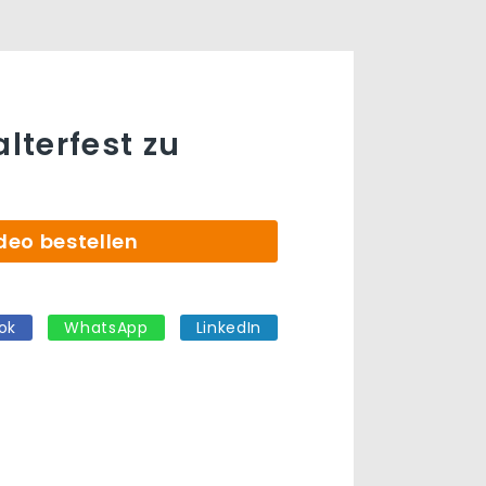
alterfest zu
deo bestellen
ok
WhatsApp
LinkedIn