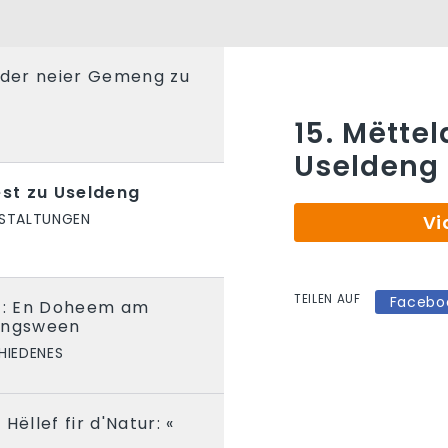
 der neier Gemeng zu
15. Mëttel
Useldeng
est zu Useldeng
STALTUNGEN
Vi
TEILEN AUF
Facebo
it: En Doheem am
tungsween
HIEDENES
Hëllef fir d'Natur: «