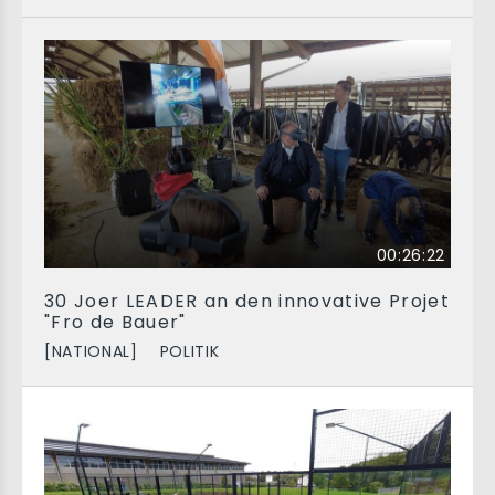
00:26:22
30 Joer LEADER an den innovative Projet
"Fro de Bauer"
[NATIONAL]
POLITIK