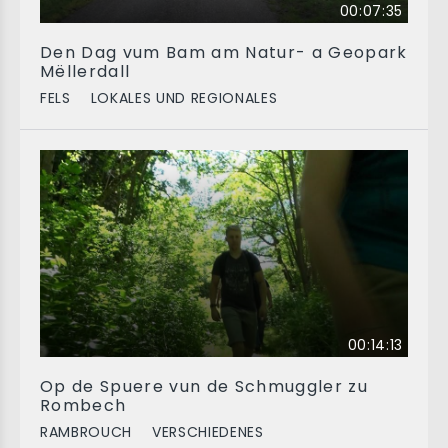
00:07:35
Den Dag vum Bam am Natur- a Geopark
Mëllerdall
FELS
LOKALES UND REGIONALES
00:14:13
Op de Spuere vun de Schmuggler zu
Rombech
RAMBROUCH
VERSCHIEDENES