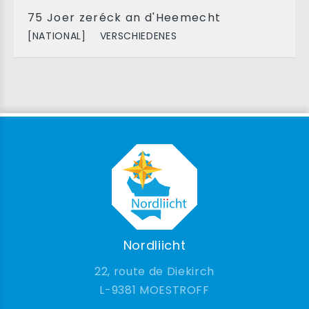
75 Joer zeréck an d'Heemecht
[NATIONAL]
VERSCHIEDENES
Nordliicht
22, route de Diekirch
9381 MOESTROFF