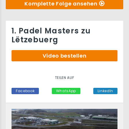
Komplette Folge ansehen
1. Padel Masters zu
Lëtzebuerg
Video bestellen
TEILEN AUF
Facebook
WhatsApp
LinkedIn