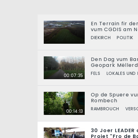
En Terrain fir d
vum CGDIS am N
DIEKIRCH
POLITIK
Den Dag vum Ba
Geopark Mëllerd
FELS
LOKALES UND 
00:07:35
Op de Spuere vu
Rombech
RAMBROUCH
VERS
00:14:13
30 Joer LEADER 
Projet "Fro de B