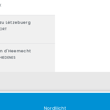
K
 zu Lëtzebuerg
PORT
an d'Heemecht
HIEDENES
Nordliicht