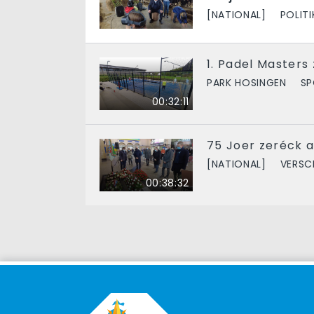
[NATIONAL]
POLITI
1. Padel Masters
PARK HOSINGEN
S
00:32:11
75 Joer zeréck 
[NATIONAL]
VERSC
00:38:32