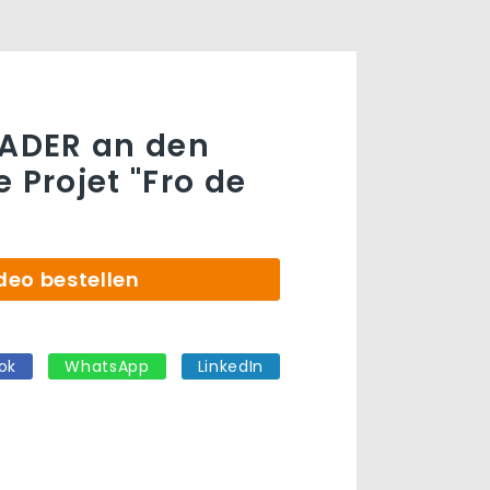
EADER an den
 Projet "Fro de
deo bestellen
ok
WhatsApp
LinkedIn