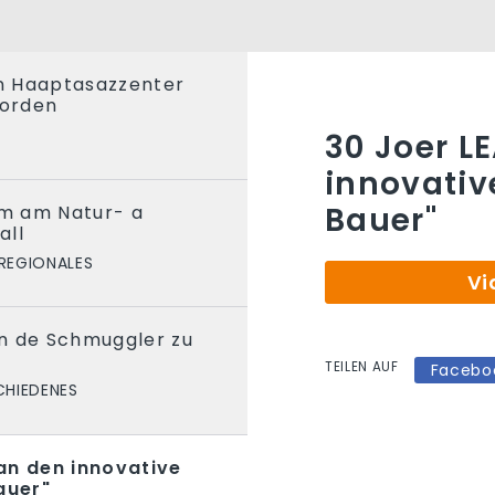
en Haaptasazzenter
orden
30 Joer L
innovative
Bauer"
m am Natur- a
all
REGIONALES
Vi
n de Schmuggler zu
TEILEN AUF
Facebo
CHIEDENES
an den innovative
auer"