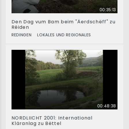
00:35:13
Den Dag vum Bam beim "Äerdschëff" zu
Réiden
REDINGEN
LOKALES UND REGIONALES
00:48:38
NORDLIICHT 2001: International
Kläranlag zu Bëttel