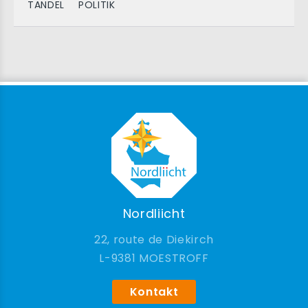
TANDEL
POLITIK
Nordliicht
22, route de Diekirch
9381 MOESTROFF
Kontakt