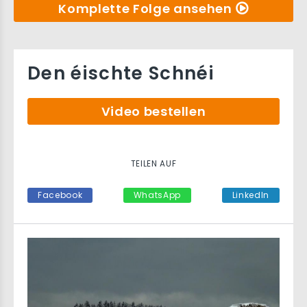
Komplette Folge ansehen
Den éischte Schnéi
Video bestellen
TEILEN AUF
Facebook
WhatsApp
LinkedIn