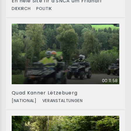
En neie Site fir d'SNCA um Fridhaff
DIEKIRCH
POLITIK
00:11:58
Quad Kanner Lëtzebuerg
[NATIONAL]
VERANSTALTUNGEN