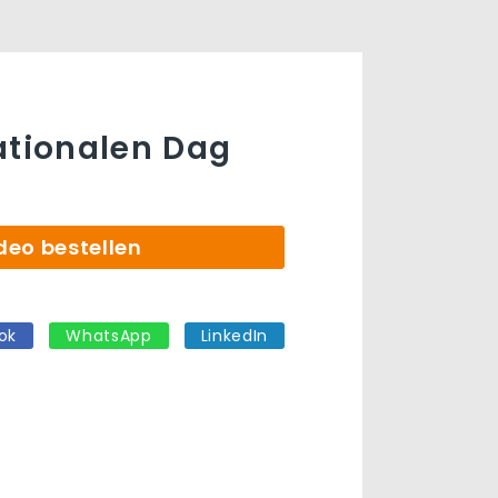
ationalen Dag
deo bestellen
ok
WhatsApp
LinkedIn