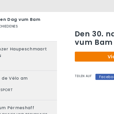
alen Dag vum Bam
CHIEDENES
Den 30. n
vum Bam
unzer Haupeschmaart
N
Vi
TEILEN AUF
Facebo
op de Vëlo am
SPORT
um Përmeshaff