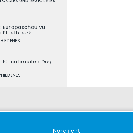
LOKALES UND REGIONALES
: Europaschau vu
u Ettelbréck
HIEDENES
 10. nationalen Dag
CHIEDENES
Nordliicht