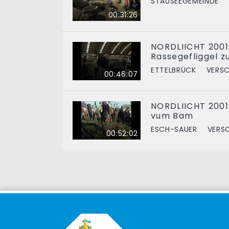
STAUSEEGEMEINDE
00:31:26
NORDLIICHT 2001
Rassegefliggel z
ETTELBRÜCK
VERSC
00:46:07
NORDLIICHT 2001:
vum Bam
ESCH-SAUER
VERS
00:52:02