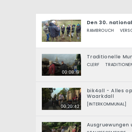
Den 30. nation
RAMBROUCH
VERS
Traditionelle M
CLERF
TRADITIONE
00:08:19
bik4all - Alles 
Waarkdall
[INTERKOMMUNAL]
00:20:42
Ausgruewungen 