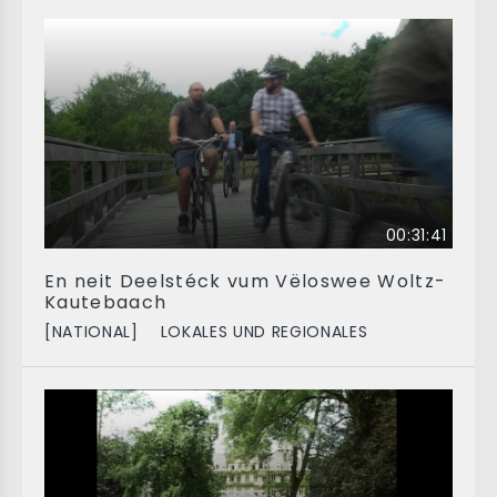
00:31:41
En neit Deelstéck vum Vëloswee Woltz-
Kautebaach
[NATIONAL]
LOKALES UND REGIONALES