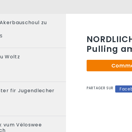
i Akerbauschoul zu
RS
NORDLIICH
Pulling a
u Woltz
Comman
PARTAGER SUR
Face
ter fir Jugendlecher
ck vum Vëloswee
ch