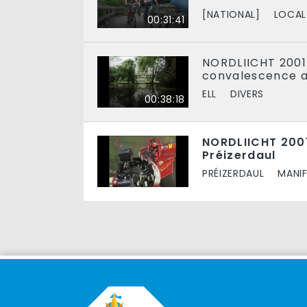
[NATIONAL]
LOCAL
00:31:41
NORDLIICHT 2001
convalescence 
ELL
DIVERS
00:38:18
NORDLIICHT 2001
Préizerdaul
PRÉIZERDAUL
MANI