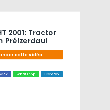
T 2001: Tractor
m Préizerdaul
der cette vidéo
book
WhatsApp
LinkedIn