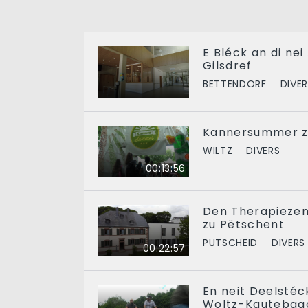
E Bléck an di ne
Gilsdref
BETTENDORF
DIVE
Kannersummer z
WILTZ
DIVERS
00:13:56
Den Therapiezen
zu Pëtschent
PUTSCHEID
DIVERS
00:22:57
En neit Deelsté
Woltz-Kautebaa