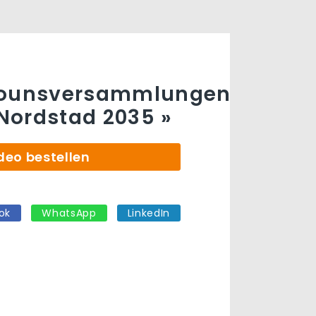
iounsversammlungen
 Nordstad 2035 »
deo bestellen
ok
WhatsApp
LinkedIn