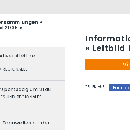
ersammlungen «
ad 2035 »
Informat
« Leitbild
odiversitéit ze
Vi
D REGIONALES
TEILEN AUF
Facebo
rsportsdag um Stau
LES UND REGIONALES
: Drauwelies op der