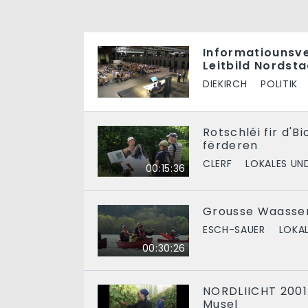
Informatiounsv
Leitbild Nordst
DIEKIRCH
POLITIK
Rotschléi fir d'Bi
fërderen
CLERF
LOKALES UN
00:15:36
Grousse Waasse
ESCH-SAUER
LOKA
00:30:26
NORDLIICHT 2001
Musel