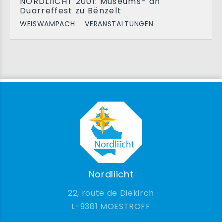
NORDLIICHT 2001: Museums- an
Duarreffest zu Bënzelt
WEISWAMPACH
VERANSTALTUNGEN
Nordliicht
22, route de Diekirch
9381 MOESTROFF