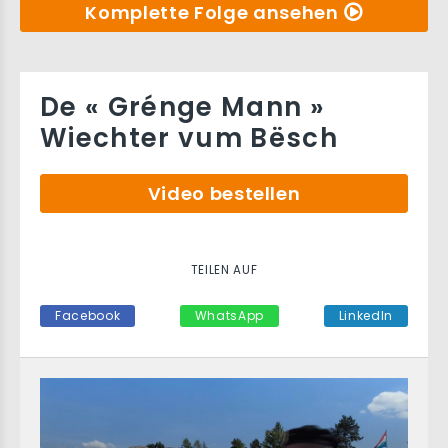
Komplette Folge ansehen
De « Grénge Mann »
Wiechter vum Bësch
Video bestellen
TEILEN AUF
Facebook
WhatsApp
LinkedIn