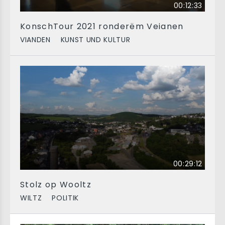
00:12:33
KonschTour 2021 ronderëm Veianen
VIANDEN
KUNST UND KULTUR
00:29:12
Stolz op Wooltz
WILTZ
POLITIK