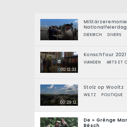
Militärzeremonie
Nationalfeierdag
DIEKIRCH
DIVERS
KonschTour 2021
VIANDEN
ARTS ET 
00:12:33
Stolz op Wooltz
WILTZ
POLITIQUE
00:29:12
De « Grénge Ma
Bësch