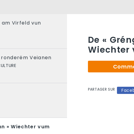
 am Virfeld vun
De « Grén
Wiechter
 ronderëm Veianen
CULTURE
Comman
PARTAGER SUR
Face
nn » Wiechter vum