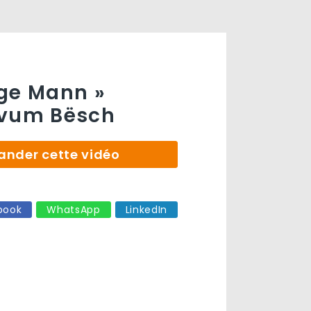
ge Mann »
 vum Bësch
der cette vidéo
book
WhatsApp
LinkedIn