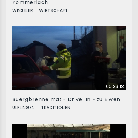
Pommerlach
WINSELER
WIRTSCHAFT
00:39:18
Buergbrenne mat « Drive-In » zu Ëlwen
ULFLINGEN
TRADITIONEN