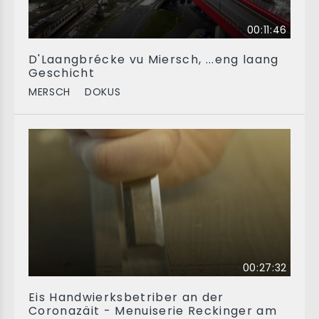
00:11:46
D'Laangbrécke vu Miersch, ...eng laang
Geschicht
MERSCH
DOKUS
00:27:32
Eis Handwierksbetriber an der
Coronazäit - Menuiserie Reckinger am