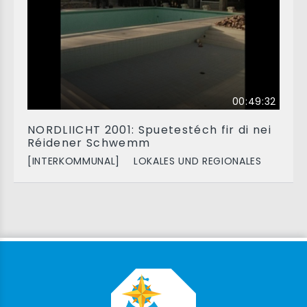
00:49:32
NORDLIICHT 2001: Spuetestéch fir di nei
Réidener Schwemm
[INTERKOMMUNAL]
LOKALES UND REGIONALES