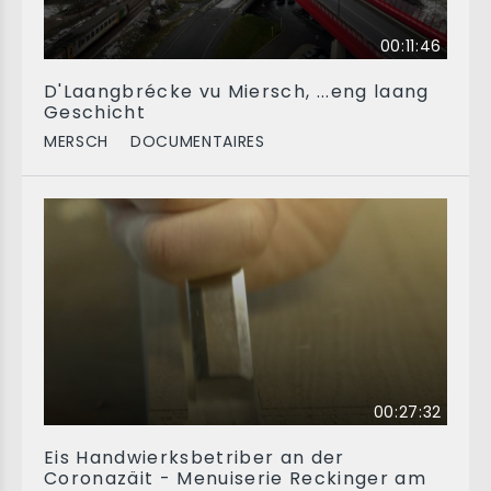
00:11:46
D'Laangbrécke vu Miersch, ...eng laang
Geschicht
MERSCH
DOCUMENTAIRES
00:27:32
Eis Handwierksbetriber an der
Coronazäit - Menuiserie Reckinger am