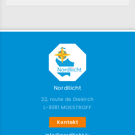
Nordliicht
22, route de Diekirch
9381 MOESTROFF
Kontakt