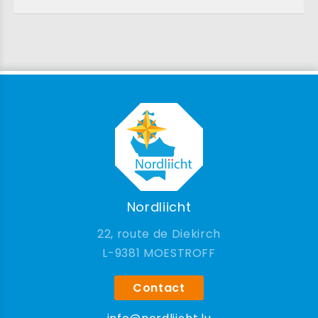
Nordliicht
22, route de Diekirch
9381 MOESTROFF
Contact