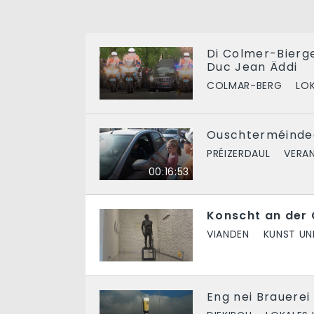
Di Colmer-Bierg
Duc Jean Äddi
COLMAR-BERG
LOK
Ouschterméindeg
PRÉIZERDAUL
VERA
00:16:53
Konscht an der 
VIANDEN
KUNST UN
Eng nei Brauerei 