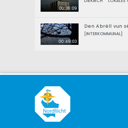
DIEKIRCH
LOKALES 
00:36:09
Den Abrëll vun s
[INTERKOMMUNAL]
00:49:03