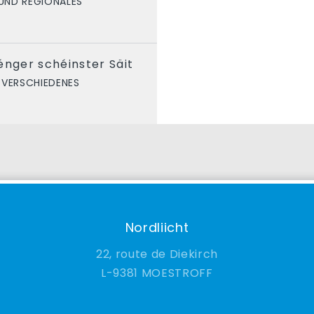
UND REGIONALES
énger schéinster Säit
VERSCHIEDENES
Nordliicht
22, route de Diekirch
9381 MOESTROFF