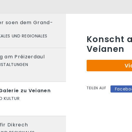
er soen dem Grand-
ALES UND REGIONALES
Konscht a
Veianen
 am Préizerdaul
NSTALTUNGEN
Vi
TEILEN AUF
Facebo
Galerie zu Veianen
D KULTUR
fir Dikrech