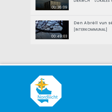
DIEKIRCH
LOKALES 
00:36:09
Den Abrëll vun s
[INTERKOMMUNAL]
00:49:03