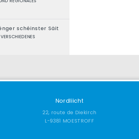
UND REGIONALES
énger schéinster Säit
VERSCHIEDENES
Nordliicht
22, route de Diekirch
9381 MOESTROFF