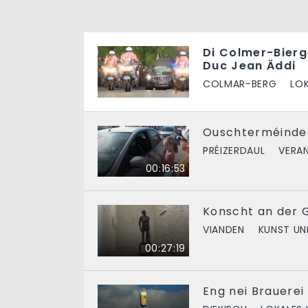
Di Colmer-Bier
Duc Jean Äddi
COLMAR-BERG
LOK
Ouschterméindeg
PRÉIZERDAUL
VERA
00:16:53
Konscht an der G
VIANDEN
KUNST UN
00:27:19
Eng nei Brauerei 