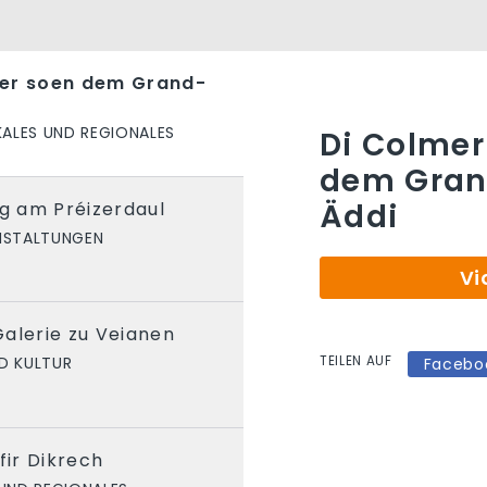
ger soen dem Grand-
ALES UND REGIONALES
Di Colmer
dem Gran
Äddi
 am Préizerdaul
NSTALTUNGEN
Vi
alerie zu Veianen
TEILEN AUF
D KULTUR
Facebo
fir Dikrech