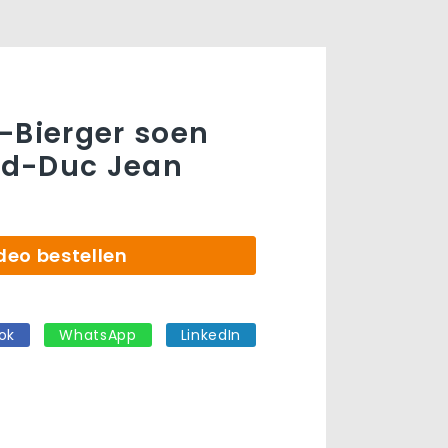
-Bierger soen
d-Duc Jean
deo bestellen
ok
WhatsApp
LinkedIn