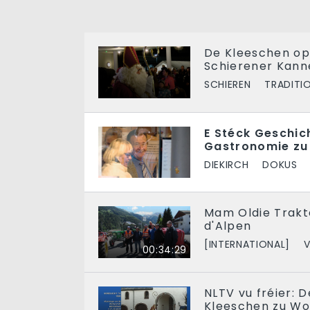
De Kleeschen op
Schierener Kann
SCHIEREN
TRADITI
E Stéck Geschic
Gastronomie zu
DIEKIRCH
DOKUS
Mam Oldie Trakt
d'Alpen
[INTERNATIONAL]
V
00:34:29
NLTV vu fréier:
Kleeschen zu Wo