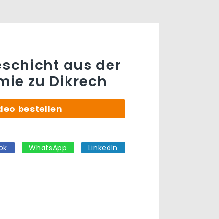
eschicht aus der
ie zu Dikrech
deo bestellen
ok
WhatsApp
LinkedIn