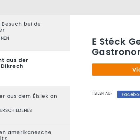
 Besuch bei de
er
ONEN
E Stéck G
Gastronom
ht aus der
 Dikrech
Vi
TEILEN AUF
Facebo
er aus dem Éislek an
ERSCHIEDENES
 Den amerikanesche
ltz