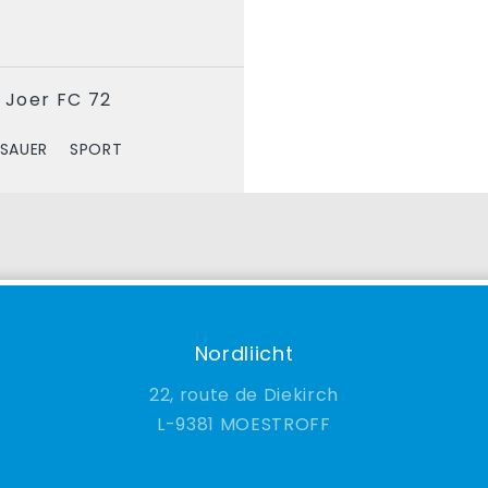
5 Joer FC 72
 SAUER
SPORT
Nordliicht
22, route de Diekirch
9381 MOESTROFF