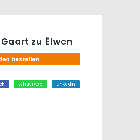
Gaart zu Ëlwen
deo bestellen
ok
WhatsApp
LinkedIn