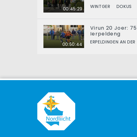
WINTGER
DOKUS
00:45:29
Virun 20 Joer: 7
Ierpeldeng
ERPELDINGEN AN DER
00:50:44