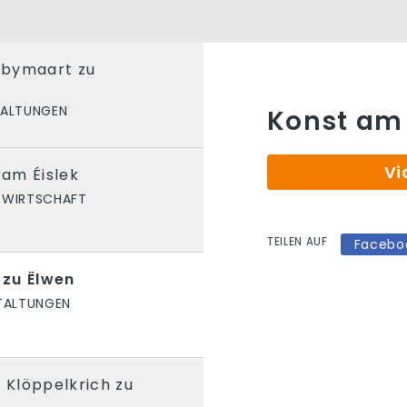
bbymaart zu
TALTUNGEN
Konst am 
Vi
am Éislek
WIRTSCHAFT
TEILEN AUF
Facebo
 zu Ëlwen
TALTUNGEN
e Klöppelkrich zu