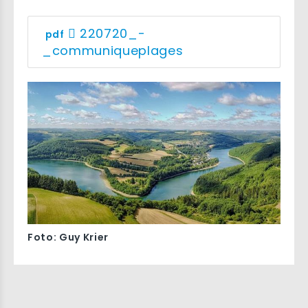
220720_-
pdf
_communiqueplages
Foto: Guy Krier