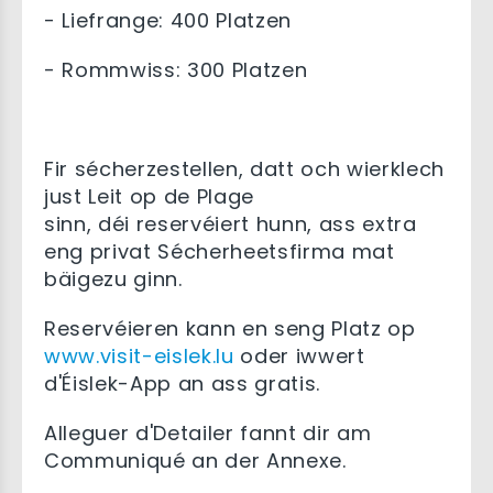
- Liefrange: 400 Platzen
- Rommwiss: 300 Platzen
Fir sécherzestellen, datt och wierklech
just Leit op de Plage
sinn, déi reservéiert hunn, ass extra
eng privat Sécherheetsfirma mat
bäigezu ginn.
Reservéieren kann en seng Platz op
www.visit-eislek.lu
oder iwwert
d'Éislek-App an ass gratis.
Alleguer d'Detailer fannt dir am
Communiqué an der Annexe.