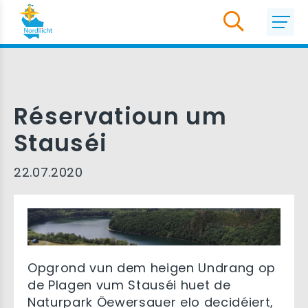
Réservatioun um
Stauséi
22.07.2020
Opgrond vun dem heigen Undrang op
de Plagen vum Stauséi huet de
Naturpark Öewersauer elo decidéiert,