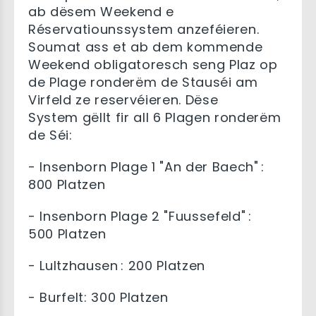
ab dësem Weekend e
Réservatiounssystem anzeféieren.
Soumat ass et ab dem kommende
Weekend obligatoresch seng Plaz op
de Plage ronderëm de Stauséi am
Virfeld ze reservéieren. Dëse
System gëllt fir all 6 Plagen ronderëm
de Séi:
- Insenborn Plage 1 "An der Baech" :
800 Platzen
- Insenborn Plage 2 "Fuussefeld" :
500 Platzen
- Lultzhausen : 200 Platzen
- Burfelt: 300 Platzen