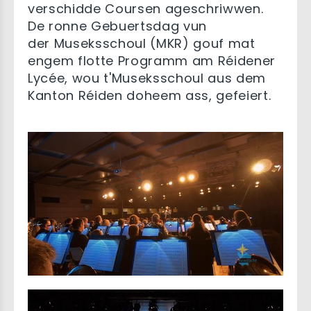
verschidde Coursen ageschriwwen.
De ronne Gebuertsdag vun
der Museksschoul (MKR) gouf mat
engem flotte Programm am Réidener
Lycée, wou t'Museksschoul aus dem
Kanton Réiden doheem ass, gefeiert.