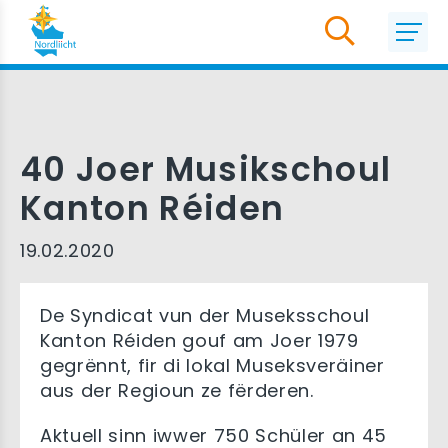
40 Joer Musikschoul
Kanton Réiden
19.02.2020
De Syndicat vun der Museksschoul
Kanton Réiden gouf am Joer 1979
gegrënnt, fir di lokal Museksveräiner
aus der Regioun ze fërderen.
Aktuell sinn iwwer 750 Schüler an 45