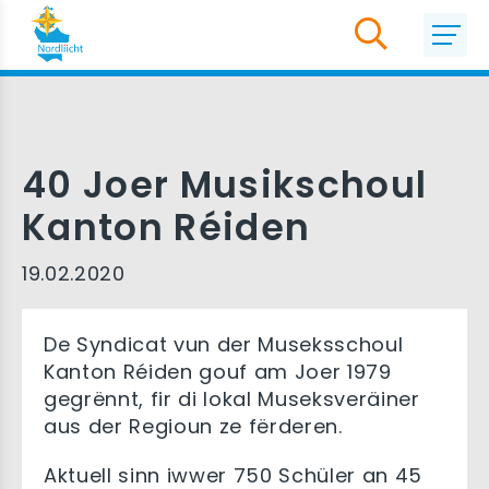
40 Joer Musikschoul
Kanton Réiden
19.02.2020
De Syndicat vun der Museksschoul
Kanton Réiden gouf am Joer 1979
gegrënnt, fir di lokal Museksveräiner
aus der Regioun ze fërderen.
Aktuell sinn iwwer 750 Schüler an 45