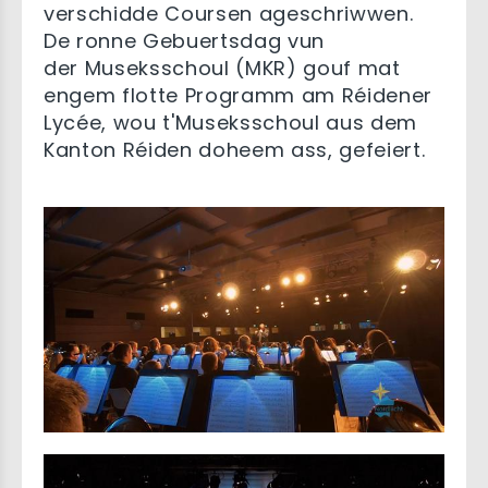
verschidde Coursen ageschriwwen.
De ronne Gebuertsdag vun
der Museksschoul (MKR) gouf mat
engem flotte Programm am Réidener
Lycée, wou t'Museksschoul aus dem
Kanton Réiden doheem ass, gefeiert.