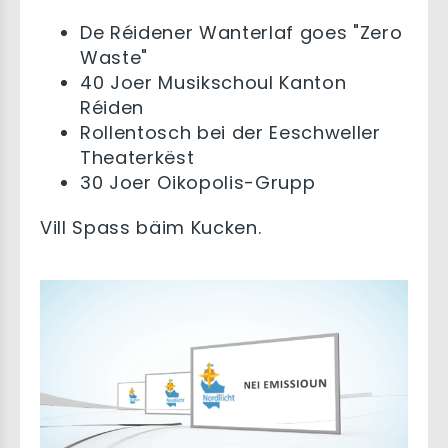
De Réidener Wanterlaf goes "Zero
Waste"
40 Joer Musikschoul Kanton
Réiden
Rollentosch bei der Eeschweller
Theaterkëst
30 Joer Oikopolis-Grupp
Vill Spass bäim Kucken.