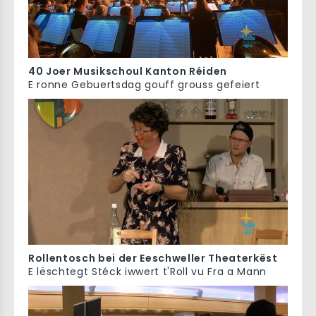
40 Joer Musikschoul Kanton Réiden
E ronne Gebuertsdag gouff grouss gefeiert
Rollentosch bei der Eeschweller Theaterkëst
E lëschtegt Stéck iwwert t'Roll vu Fra a Mann