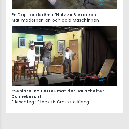
En Dag ronderëm d'Holz zu Biekerech
Mat modernen an och aale Maschinnen
«Seniore-Roulette» mat der Bauschelter
Dunnekëscht
E lëschtegt Stéck fir Grouss a Kleng