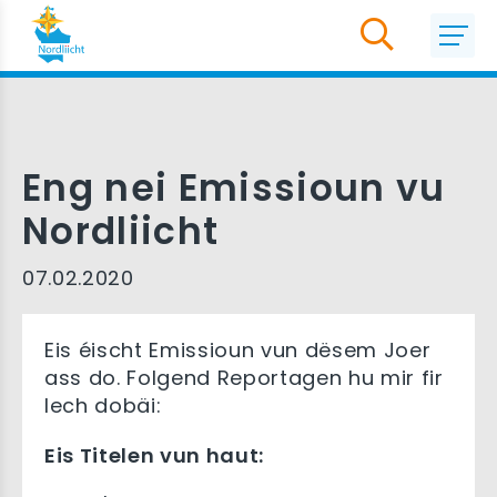
Eng nei Emissioun vu
Nordliicht
07.02.2020
Eis éischt Emissioun vun dësem Joer
ass do. Folgend Reportagen hu mir fir
Iech dobäi:
Eis Titelen vun haut: