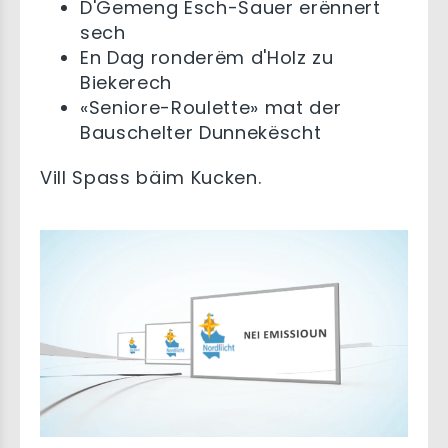
D'Gemeng Esch-Sauer erënnert
sech
En Dag ronderëm d'Holz zu
Biekerech
«Seniore-Roulette» mat der
Bauschelter Dunnekëscht
Vill Spass bäim Kucken.