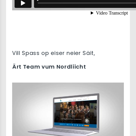
Vill Spass op eiser neier Säit,
Ärt Team vum Nordliicht