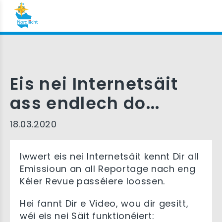
Eis nei Internetsäit
ass endlech do...
18.03.2020
Iwwert eis nei Internetsäit kennt Dir all
Emissioun an all Reportage nach eng
Kéier Revue passéiere loossen.
Hei fannt Dir e Video, wou dir gesitt,
wéi eis nei Säit funktionéiert: