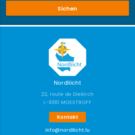
Sichen
Nordliicht
22, route de Diekirch
9381 MOESTROFF
Kontakt
info@nordliicht.lu