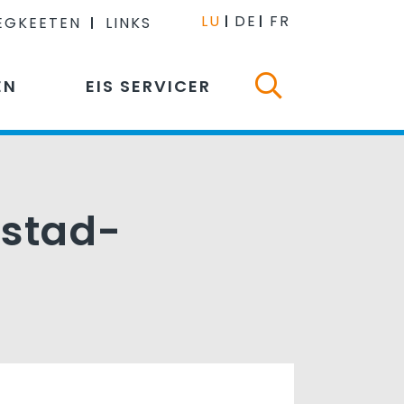
LU
DE
FR
EGKEETEN
LINKS
EN
EIS SERVICER
dstad-