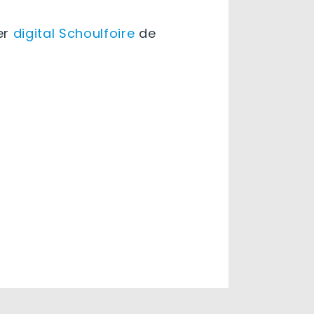
ier
digital Schoulfoire
de