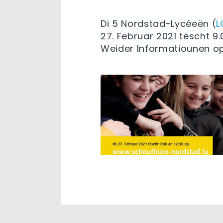
Di 5 Nordstad-Lycéeën (
L
27. Februar 2021 tëscht 9.
Weider Informatiounen o