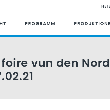
NEI
CHT
PROGRAMM
PRODUKTION
lfoire vun den Nor
.02.21