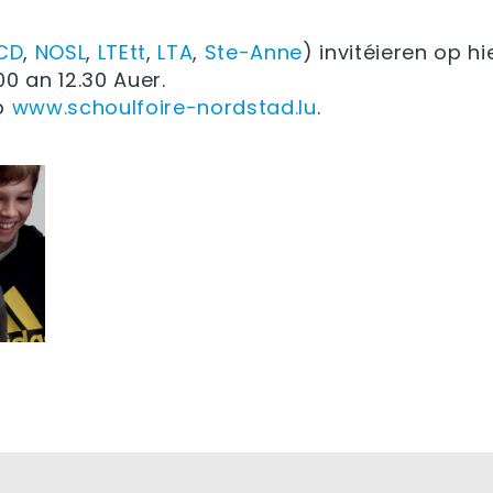
CD
,
NOSL
,
LTEtt
,
LTA
,
Ste-Anne
) invitéieren op h
00 an 12.30 Auer.
p
www.schoulfoire-nordstad.lu
.