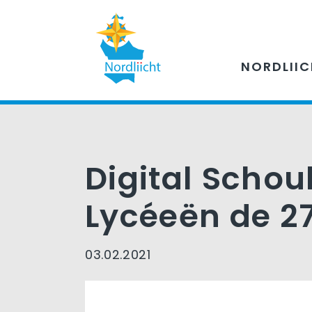
NORDLII
Digital Schou
Lycéeën de 27
03.02.2021