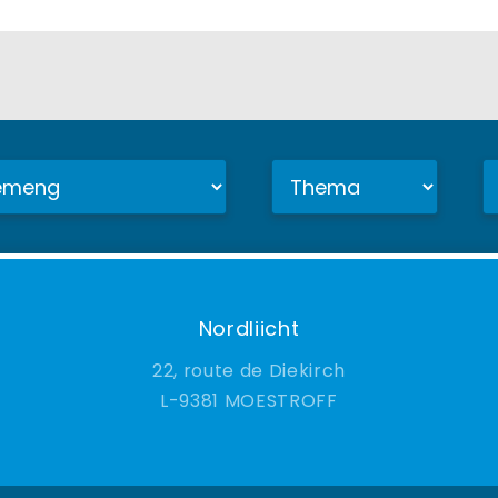
Nordliicht
22, route de Diekirch
9381 MOESTROFF