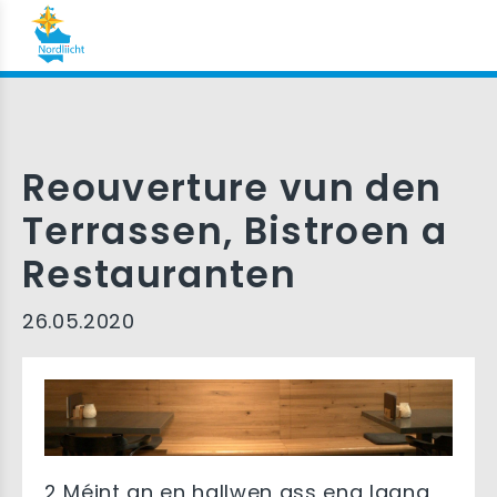
Reouverture vun den
Terrassen, Bistroen a
Restauranten
26.05.2020
2 Méint an en hallwen ass eng laang