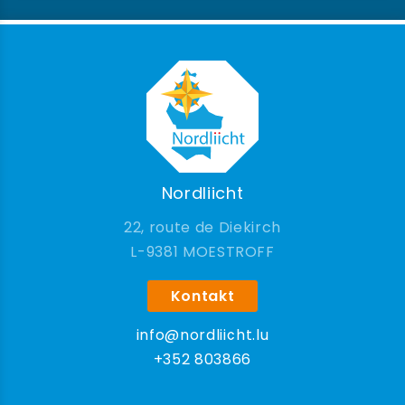
Nordliicht
22, route de Diekirch
9381 MOESTROFF
Kontakt
info@nordliicht.lu
+352 803866