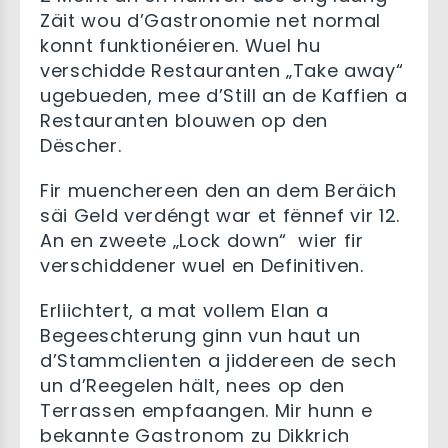
Zäit wou d’Gastronomie net normal
konnt funktionéieren. Wuel hu
verschidde Restauranten „Take away“
ugebueden, mee d’Still an de Kaffien a
Restauranten blouwen op den
Dëscher.
Fir muenchereen den an dem Beräich
säi Geld verdéngt war et fënnef vir 12.
An en zweete „Lock down“ wier fir
verschiddener wuel en Definitiven.
Erliichtert, a mat vollem Elan a
Begeeschterung ginn vun haut un
d’Stammclienten a jiddereen de sech
un d’Reegelen hält, nees op den
Terrassen empfaangen. Mir hunn e
bekannte Gastronom zu Dikkrich