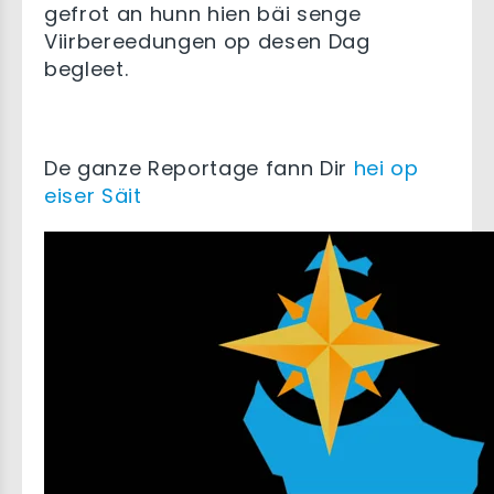
gefrot an hunn hien bäi senge
Viirbereedungen op desen Dag
begleet.
De ganze Reportage fann Dir
hei op
eiser Säit