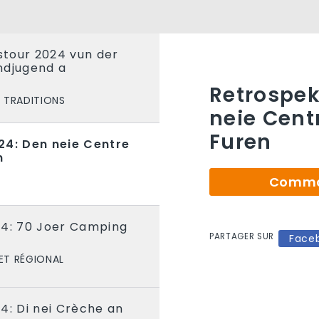
tour 2024 vun der
ndjugend a
Retrospek
TRADITIONS
neie Cent
Furen
24: Den neie Centre
n
Comman
24: 70 Joer Camping
PARTAGER SUR
Face
ET RÉGIONAL
4: Di nei Crèche an