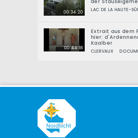
der Stauséigem
LAC DE LA HAUTE-SÛ
00:34:20
Extrait aus dem F
hier: d'Ardennen
Kaalber
00:44:18
CLERVAUX
DOCUME