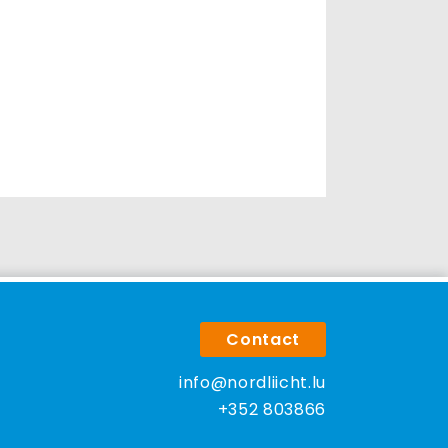
Contact
info@nordliicht.lu
+352 803866