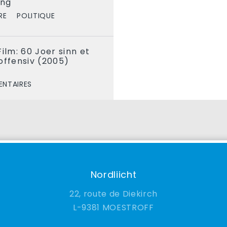
eng
RE
POLITIQUE
ilm: 60 Joer sinn et
offensiv (2005)
NTAIRES
Nordliicht
22, route de Diekirch
9381 MOESTROFF