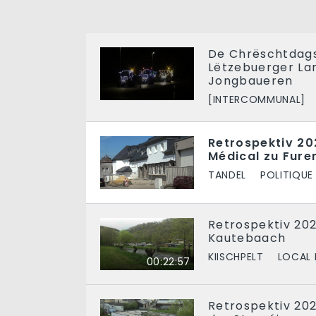
De Chrëschtdags
Lëtzebuerger La
Jongbaueren
[INTERCOMMUNAL]
Retrospektiv 20
Médical zu Fure
TANDEL
POLITIQUE
Retrospektiv 20
Kautebaach
KIISCHPELT
LOCAL 
00:22:57
Retrospektiv 202