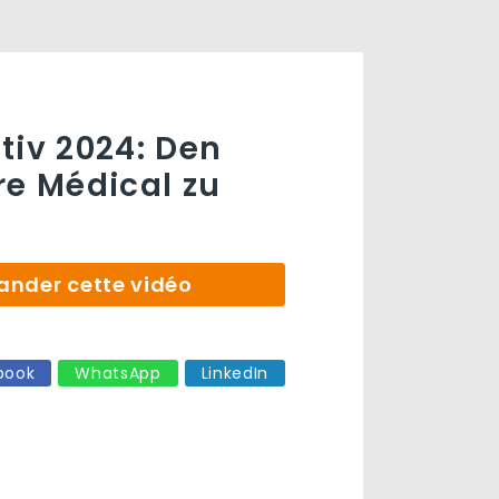
tiv 2024: Den
re Médical zu
der cette vidéo
book
WhatsApp
LinkedIn