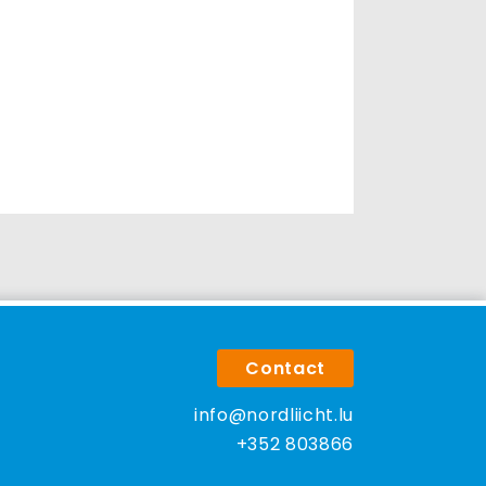
Contact
info@nordliicht.lu
+352 803866