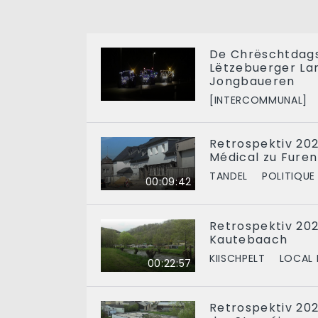
De Chrëschtdags
Lëtzebuerger La
Jongbaueren
[INTERCOMMUNAL]
Retrospektiv 20
Médical zu Furen
TANDEL
POLITIQUE
00:09:42
Retrospektiv 20
Kautebaach
KIISCHPELT
LOCAL 
00:22:57
Retrospektiv 202