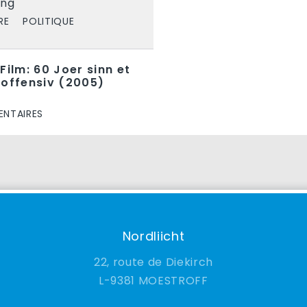
eng
RE
POLITIQUE
Film: 60 Joer sinn et
noffensiv (2005)
NTAIRES
Nordliicht
22, route de Diekirch
9381 MOESTROFF