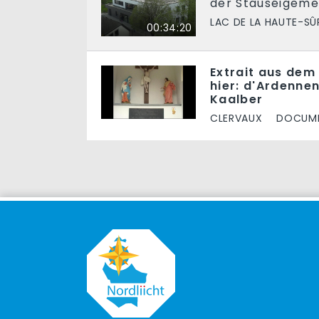
der Stauséigem
LAC DE LA HAUTE-SÛ
00:34:20
Extrait aus dem 
hier: d'Ardenne
Kaalber
CLERVAUX
DOCUME