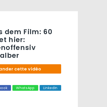
us dem Film: 60
et hier:
noffensiv
alber
der cette vidéo
book
WhatsApp
LinkedIn