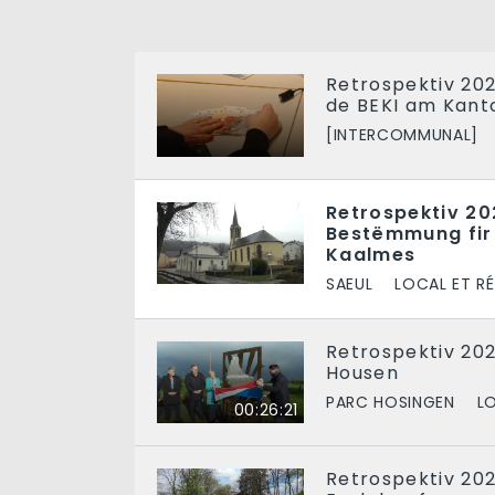
Retrospektiv 202
de BEKI am Kant
[INTERCOMMUNAL]
Retrospektiv 20
Bestëmmung fir d
Kaalmes
SAEUL
LOCAL ET R
Retrospektiv 20
Housen
PARC HOSINGEN
L
00:26:21
Retrospektiv 202