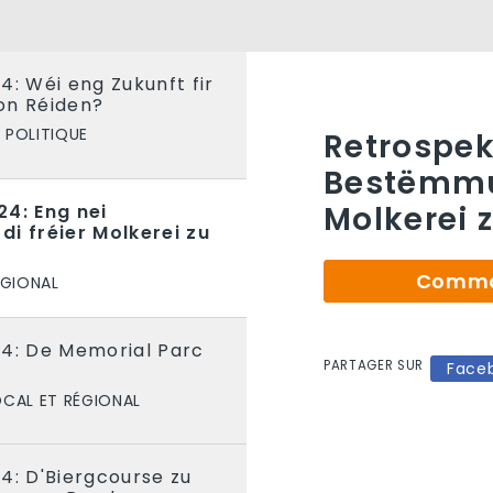
4: Wéi eng Zukunft fir
on Réiden?
POLITIQUE
Retrospek
Bestëmmun
Molkerei 
24: Eng nei
i fréier Molkerei zu
Comman
ÉGIONAL
24: De Memorial Parc
PARTAGER SUR
Face
OCAL ET RÉGIONAL
4: D'Biergcourse zu