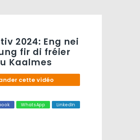
tiv 2024: Eng nei
g fir di fréier
zu Kaalmes
der cette vidéo
book
WhatsApp
LinkedIn