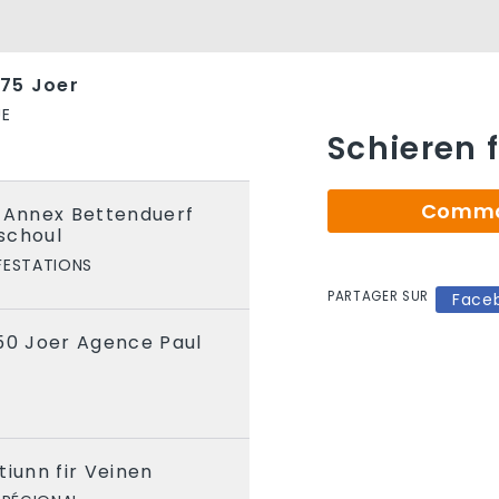
175 Joer
UE
Schieren f
Comman
r Annex Bettenduerf
schoul
FESTATIONS
PARTAGER SUR
Face
50 Joer Agence Paul
tiunn fir Veinen