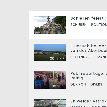
Schieren feiert 
SCHIEREN
POLITIQ
E Besuch bei de
vun der Akerbau
BETTENDORF
MANI
00:17:47
Publireportage: 
Reinig
DIEKIRCH
DIVERS
00:31:15
En weider Attrak