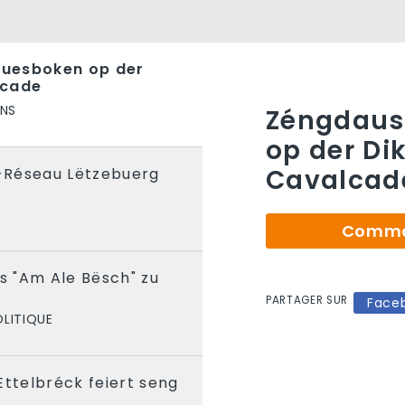
uesboken op der
lcade
ONS
Zéngdaus
op der Di
Cavalcad
-Réseau Lëtzebuerg
S
Comman
 "Am Ale Bësch" zu
PARTAGER SUR
Face
OLITIQUE
Ettelbréck feiert seng