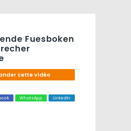
ende Fuesboken
krecher
e
der cette vidéo
book
WhatsApp
LinkedIn