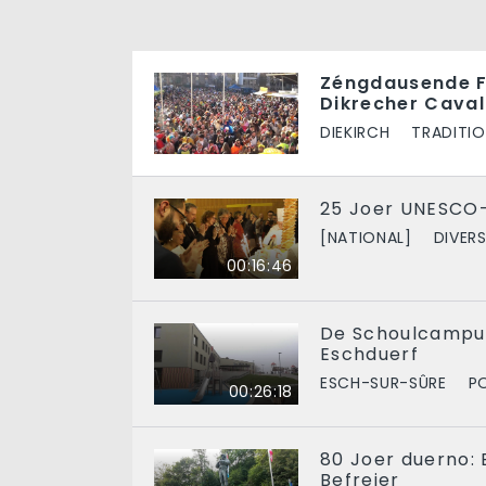
Zéngdausende F
Dikrecher Cava
DIEKIRCH
TRADITI
25 Joer UNESCO
[NATIONAL]
DIVER
00:16:46
De Schoulcampus
Eschduerf
ESCH-SUR-SÛRE
P
00:26:18
80 Joer duerno: 
Befreier