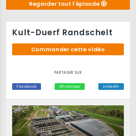
Regarder tout l'épisode
Kult-Duerf Randschelt
Commander cette vidéo
PARTAGER SUR
Facebook
WhatsApp
LinkedIn