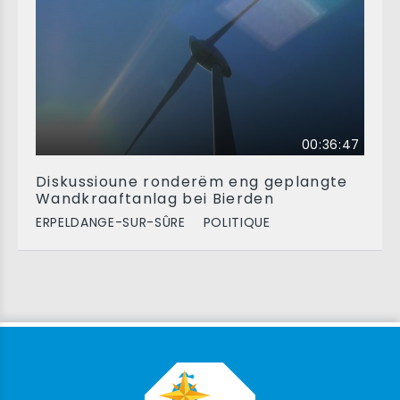
00:36:47
Diskussioune ronderëm eng geplangte
Wandkraaftanlag bei Bierden
ERPELDANGE-SUR-SÛRE
POLITIQUE