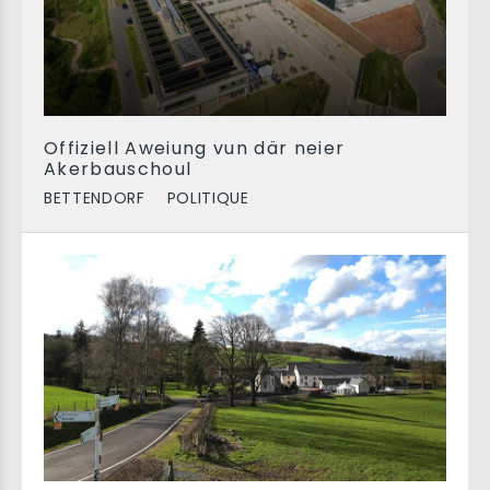
Offiziell Aweiung vun där neier
Akerbauschoul
BETTENDORF
POLITIQUE