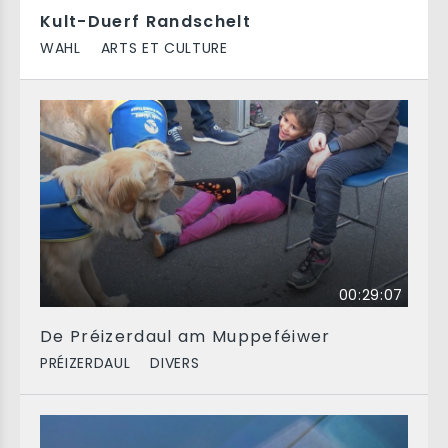
Kult-Duerf Randschelt
WAHL
ARTS ET CULTURE
00:29:07
De Préizerdaul am Muppeféiwer
PRÉIZERDAUL
DIVERS