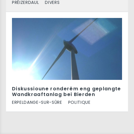
PRÉIZERDAUL
DIVERS
Diskussioune ronderëm eng geplangte
Wandkraaftanlag bei Bierden
ERPELDANGE-SUR-SÛRE
POLITIQUE