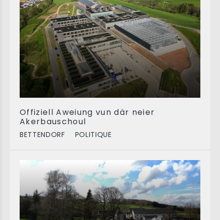
Offiziell Aweiung vun där neier
Akerbauschoul
BETTENDORF
POLITIQUE