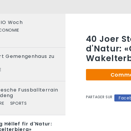
 BIO Woch
CONOMIE
40 Joer St
d'Natur: 
Wakelterb
ert Gemengenhaus zu
E
Comman
esche Fussballterrain
ldeng
PARTAGER SUR
Face
RE
SPORTS
 Hëllef fir d'Natur:
elterbierg»