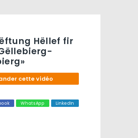
ëftung Hëllef fir
«Gëllebierg-
ierg»
der cette vidéo
book
WhatsApp
LinkedIn