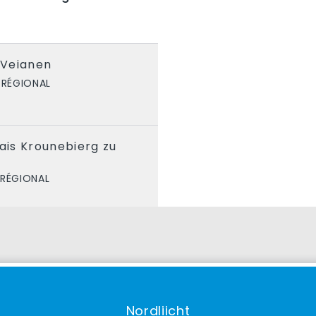
S
 Veianen
 RÉGIONAL
lais Krounebierg zu
 RÉGIONAL
Nordliicht