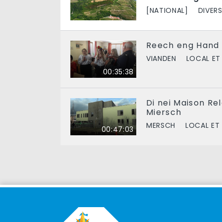
[NATIONAL]
DIVER
Reech eng Hand
VIANDEN
LOCAL ET
00:35:38
Di nei Maison Re
Miersch
MERSCH
LOCAL ET
00:47:03