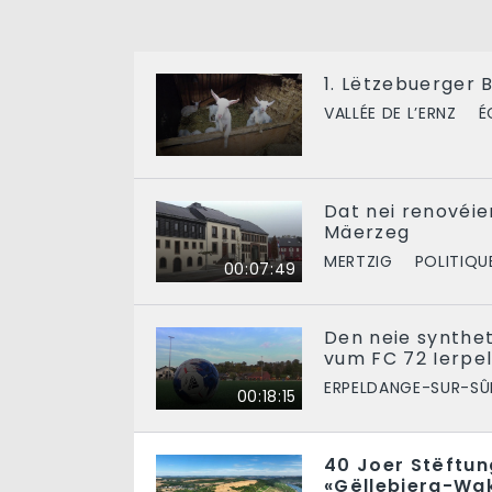
1. Lëtzebuerger
VALLÉE DE L’ERNZ
É
Dat nei renovéi
Mäerzeg
MERTZIG
POLITIQU
00:07:49
Den neie synthet
vum FC 72 Ierpe
ERPELDANGE-SUR-SÛ
00:18:15
40 Joer Stëftung
«Gëllebierg-Wak