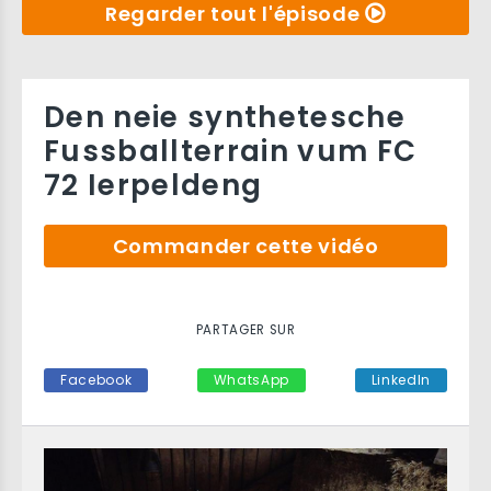
Regarder tout l'épisode
Den neie synthetesche
Fussballterrain vum FC
72 Ierpeldeng
Commander cette vidéo
PARTAGER SUR
Facebook
WhatsApp
LinkedIn