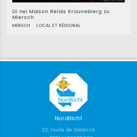
Di nei Maison Relais Krounebierg zu
Miersch
MERSCH
LOCAL ET RÉGIONAL
Nordliicht
22, route de Diekirch