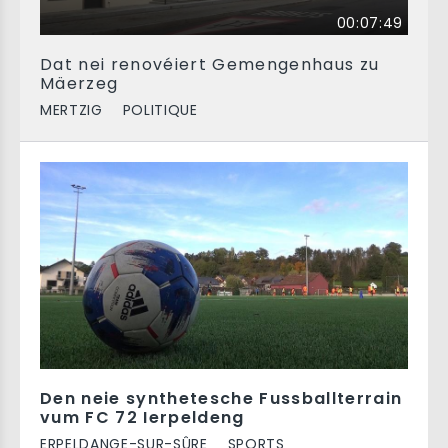
00:07:49
Dat nei renovéiert Gemengenhaus zu
Mäerzeg
MERTZIG
POLITIQUE
Den neie synthetesche Fussballterrain
vum FC 72 Ierpeldeng
ERPELDANGE-SUR-SÛRE
SPORTS