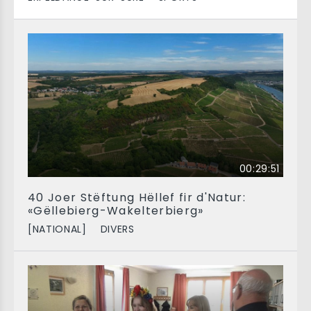
00:29:51
40 Joer Stëftung Hëllef fir d'Natur:
«Gëllebierg-Wakelterbierg»
[NATIONAL]
DIVERS