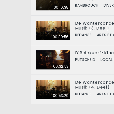
RAMBROUCH
DIVER
00:16:38
De Wanterconcer
Musik (3. Deel)
RÉDANGE
ARTS ET
00:30:56
D'Beiekuerf-Klac
PUTSCHEID
LOCAL 
00:32:53
De Wanterconcer
Musik (4. Deel)
RÉDANGE
ARTS ET
00:53:29