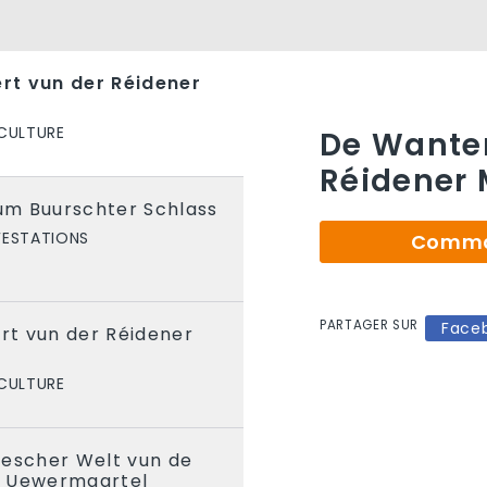
rt vun der Réidener
 CULTURE
De Wanter
Réidener 
m Buurschter Schlass
FESTATIONS
Comman
PARTAGER SUR
Face
t vun der Réidener
 CULTURE
descher Welt vun de
u Uewermaartel