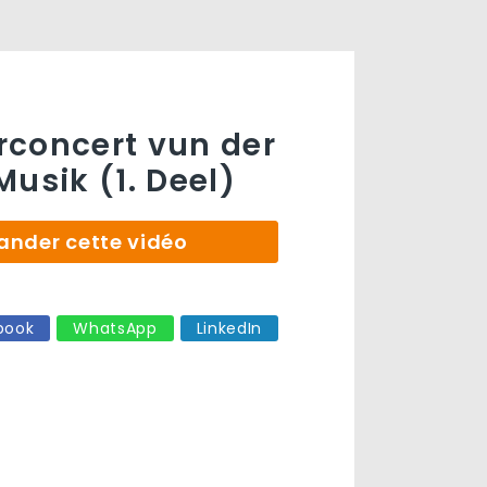
concert vun der
Musik (1. Deel)
der cette vidéo
book
WhatsApp
LinkedIn