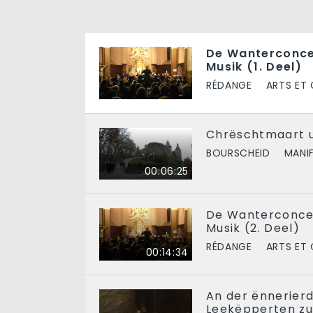
De Wanterconce
Musik (1. Deel)
RÉDANGE
ARTS ET
Chrëschtmaart u
BOURSCHEID
MANI
00:06:25
De Wanterconcer
Musik (2. Deel)
RÉDANGE
ARTS ET
00:14:34
An der ënnerier
Leekëpperten z