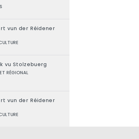
S
t vun der Réidener
 CULTURE
k vu Stolzebuerg
ET RÉGIONAL
t vun der Réidener
 CULTURE