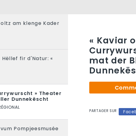
Woltz am klenge Kader
« Kaviar 
Currywurs
mat der B
Hëllef fir d'Natur: «
Dunnekës
S
Comman
urrywurscht » Theater
ller Dunnekëscht
RÉGIONAL
PARTAGER SUR
Face
ng vum Pompjeesmusée