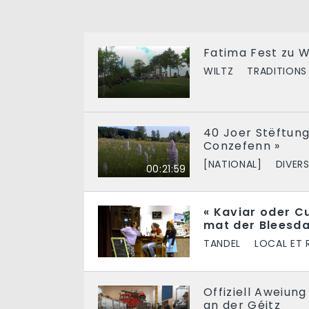
Fatima Fest zu 
WILTZ
TRADITIONS
40 Joer Stëftung 
Conzefenn »
[NATIONAL]
DIVER
00:21:59
« Kaviar oder C
mat der Bleesda
TANDEL
LOCAL ET 
Offiziell Aweiu
an der Géitz