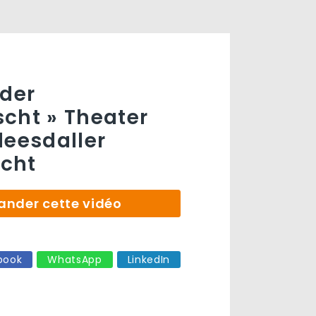
oder
cht » Theater
leesdaller
cht
der cette vidéo
book
WhatsApp
LinkedIn