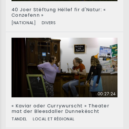
40 Joer Stëftung Hëllef fir d'Natur: «
Conzefenn »
[NATIONAL]
DIVERS
00:27:24
« Kaviar oder Currywurscht » Theater
mat der Bleesdaller Dunnekëscht
TANDEL
LOCAL ET RÉGIONAL