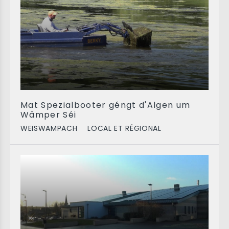
Mat Spezialbooter géngt d'Algen um
Wämper Séi
WEISWAMPACH
LOCAL ET RÉGIONAL