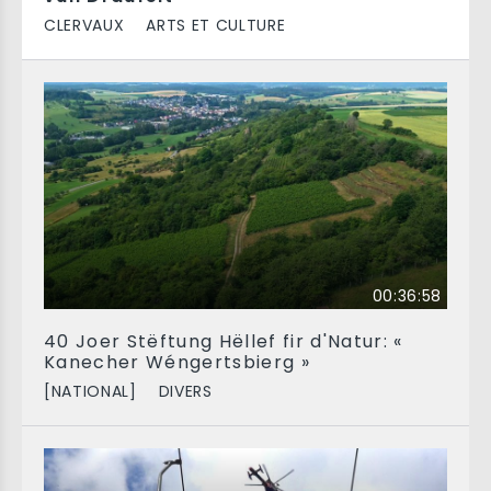
CLERVAUX
ARTS ET CULTURE
00:36:58
40 Joer Stëftung Hëllef fir d'Natur: «
Kanecher Wéngertsbierg »
[NATIONAL]
DIVERS