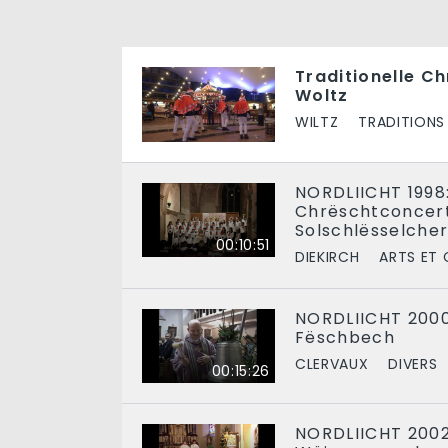
Traditionelle C
Woltz
WILTZ
TRADITIONS
NORDLIICHT 1998:
Chrëschtconcert
Solschlësselche
00:10:51
DIEKIRCH
ARTS ET 
NORDLIICHT 2000
Fëschbech
CLERVAUX
DIVERS
00:15:26
NORDLIICHT 2002: