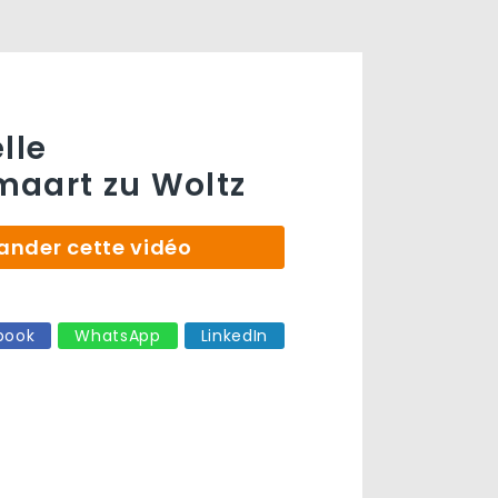
lle
aart zu Woltz
der cette vidéo
book
WhatsApp
LinkedIn