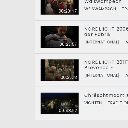
Wäiswampech
WEISWAMPACH
TR
00:20:47
NORDLIICHT 2006:
der Fabrik
[INTERNATIONAL]
A
00:23:57
NORDLIICHT 2011"
Provence »
[INTERNATIONAL]
A
00:35:18
Chrëschtmaart z
VICHTEN
TRADITIO
00:48:52