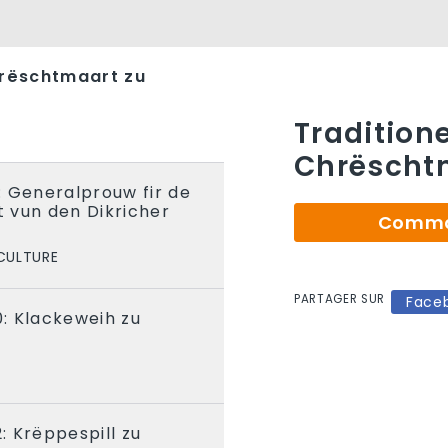
hrëschtmaart zu
Traditione
Chrëschtm
 Generalprouw fir de
 vun den Dikricher
Comman
r
CULTURE
PARTAGER SUR
Face
: Klackeweih zu
 Krëppespill zu