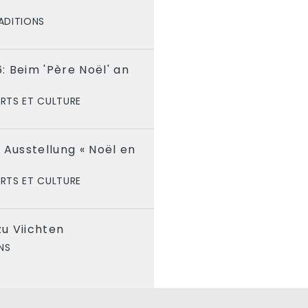
ADITIONS
 Beim 'Père Noël' an
RTS ET CULTURE
 Ausstellung « Noël en
RTS ET CULTURE
u Viichten
NS