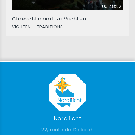
00:48:52
Chrëschtmaart zu Viichten
VICHTEN
TRADITIONS
Nordliicht
22, route de Diekirch