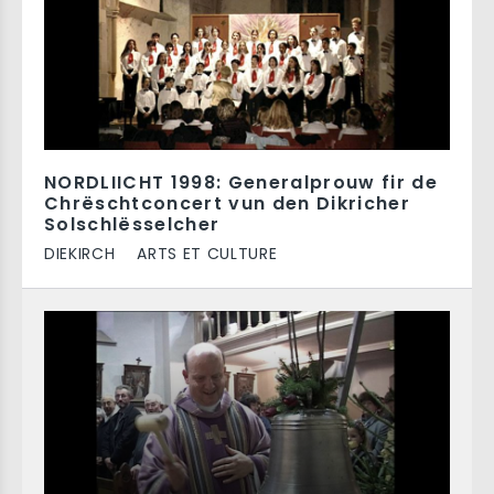
NORDLIICHT 1998: Generalprouw fir de
Chrëschtconcert vun den Dikricher
Solschlësselcher
DIEKIRCH
ARTS ET CULTURE