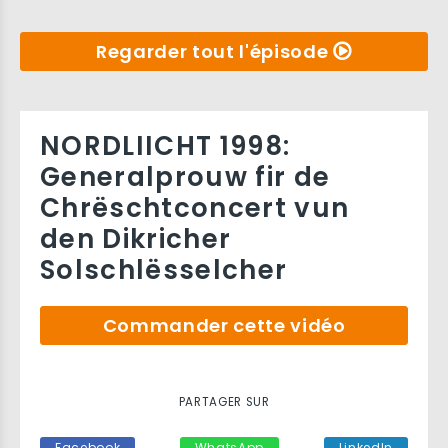
Regarder tout l'épisode
NORDLIICHT 1998:
Generalprouw fir de
Chrëschtconcert vun
den Dikricher
Solschlësselcher
Commander cette vidéo
PARTAGER SUR
Facebook
WhatsApp
LinkedIn