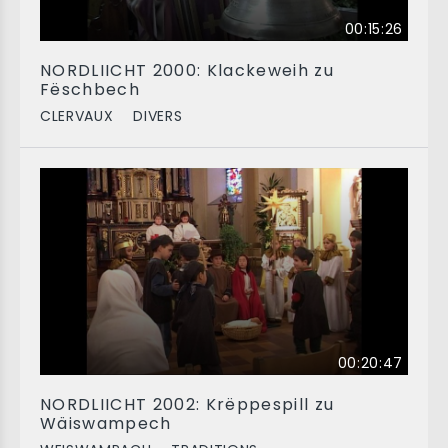
00:15:26
NORDLIICHT 2000: Klackeweih zu
Fëschbech
CLERVAUX
DIVERS
00:20:47
NORDLIICHT 2002: Krëppespill zu
Wäiswampech