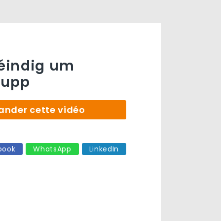
éindig um
nupp
der cette vidéo
book
WhatsApp
LinkedIn