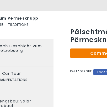
 um Përmesknupp
RE
TRADITIONS
Päischtm
Përmesk
lech Geschicht vum
Lëtzebuerg
Comman
S
PARTAGER SUR
Face
c Car Tour
ANIFESTATIONS
engsbau: Solar
webach