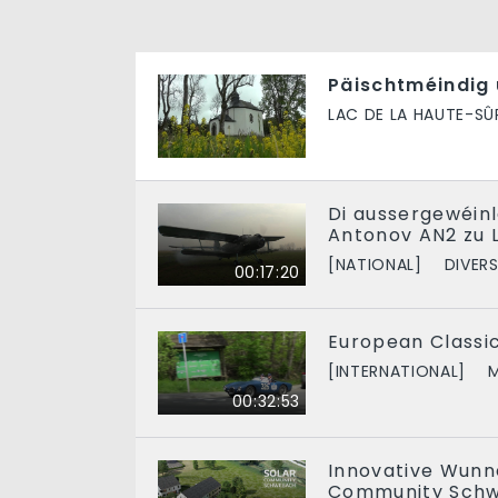
Päischtméindig
LAC DE LA HAUTE-SÛ
Di aussergewéin
Antonov AN2 zu 
[NATIONAL]
DIVER
00:17:20
European Classi
[INTERNATIONAL]
M
00:32:53
Innovative Wunn
Community Sch