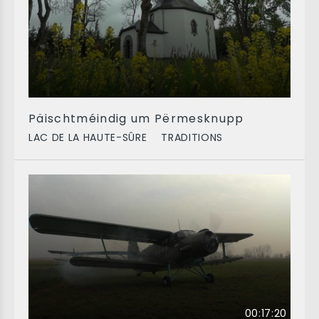
Päischtméindig um Përmesknupp
LAC DE LA HAUTE-SÛRE
TRADITIONS
00:17:20