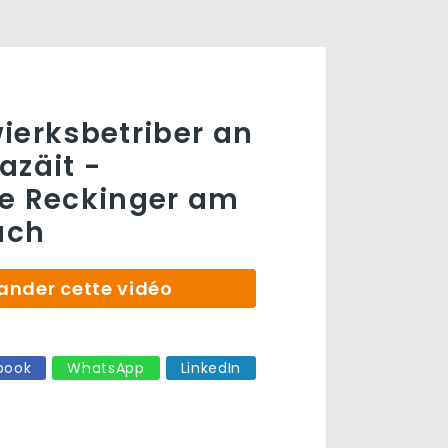
ierksbetriber an
azäit -
ie Reckinger am
ach
der cette vidéo
book
WhatsApp
LinkedIn