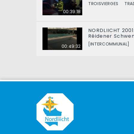
TROISVIERGES
TRA
00:39:18
NORDLIICHT 2001:
Réidener Schw
[INTERCOMMUNAL]
00:49:32