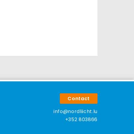
Contact
info@nordliicht.lu
+352 803866