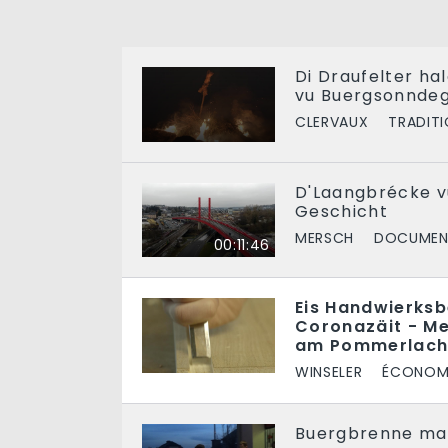
Di Draufelter ha
vu Buergsonndeg
CLERVAUX
TRADIT
D'Laangbrécke vu
Geschicht
MERSCH
DOCUMEN
00:11:46
Eis Handwierksb
Coronazäit - Me
am Pommerlac
WINSELER
ÉCONOM
Buergbrenne mat 