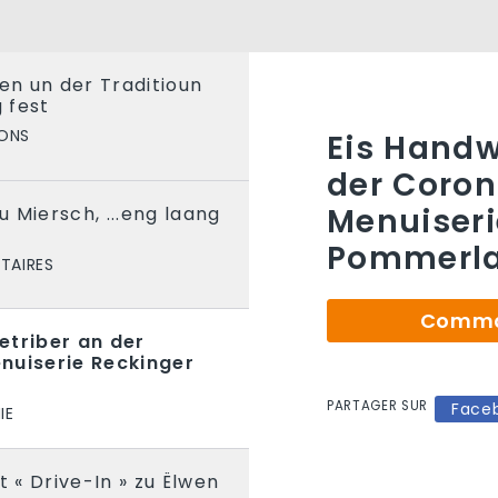
len un der Traditioun
 fest
IONS
Eis Handw
der Coron
Menuiser
 Miersch, ...eng laang
Pommerl
TAIRES
Comman
etriber an der
nuiserie Reckinger
h
PARTAGER SUR
Face
IE
« Drive-In » zu Ëlwen