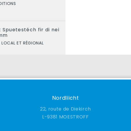
DITIONS
 Spuetestéch fir di nei
emm
LOCAL ET RÉGIONAL
Nordliicht
22, route de Diekirch
9381 MOESTROFF